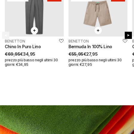
BENETTON
BENETTON
QUICK BUY
Risparmi:
€35,00
QUICK BUY
Risparmi:
€28,00
Chino In Puro Lino
Bermuda In 100% Lino
€69,95
€34,95
€55,95
€27,95
prezzo più basso negli ultimi 30
prezzo più basso negli ultimi 30
p
giorni: €34,95
giorni: €27,95
Bermuda in 100% lino
€55,95
€27,95
Chino in puro lino
Seleziona una taglia
€69,95
€34,95
42
44
Seleziona una taglia
42
44
46
48
46
48
50
52