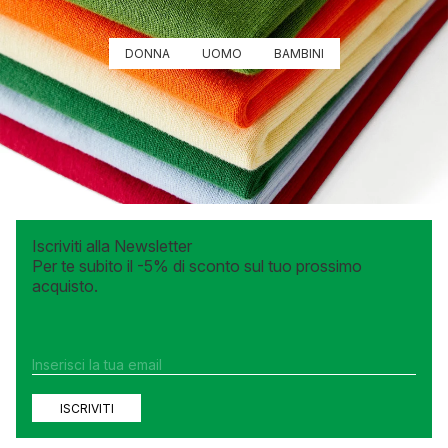
50
52
54
56
DONNA
UOMO
BAMBINI
54
56
58
Iscriviti alla Newsletter
Per te subito il -5% di sconto sul tuo prossimo
acquisto.
ISCRIVITI