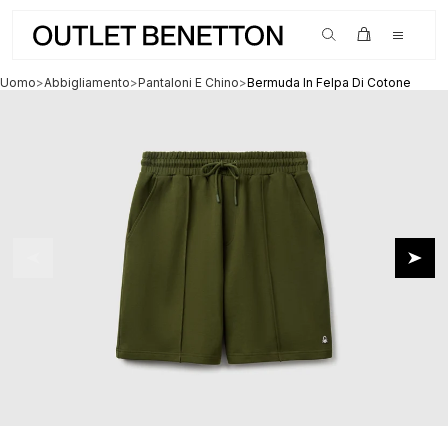
SALDI ora fino al -80%
Uomo
>
Abbigliamento
>
Pantaloni E Chino
>
Bermuda In Felpa Di Cotone