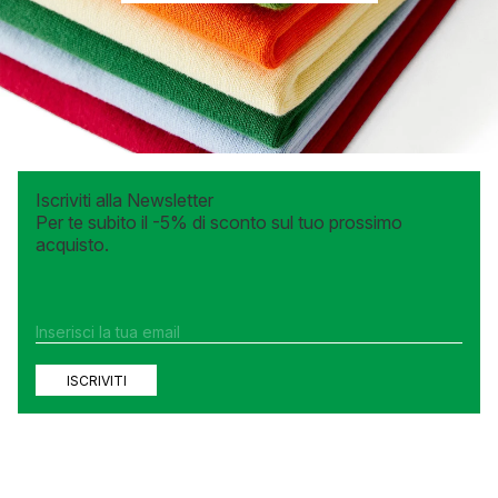
48
48
50
Iscriviti alla Newsletter
Per te subito il -5% di sconto sul tuo prossimo
acquisto.
ISCRIVITI