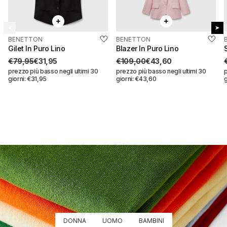
BENETTON
BENETTON
QUICK BUY
Risparmi:
€48,00
QUICK BUY
Risparmi:
€65,40
Gilet In Puro Lino
Blazer In Puro Lino
€79,95
€31,95
€109,00
€43,60
prezzo più basso negli ultimi 30
prezzo più basso negli ultimi 30
p
giorni: €31,95
giorni: €43,60
g
Gilet in puro lino
Blazer in puro lino
€79,95
€31,95
€109,00
€43,60
Seleziona una taglia
Seleziona una taglia
36
38
36
38
40
42
40
42
44
46
44
46
DONNA
UOMO
BAMBINI