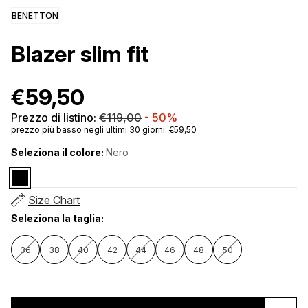
BENETTON
Blazer slim fit
€59,50
Prezzo di listino:
€119,00
-
50%
prezzo più basso negli ultimi 30 giorni: €59,50
Seleziona il colore:
Nero
Size Chart
Seleziona la taglia:
36
38
40
42
44
46
48
50