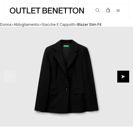
SALDI ora fino al -80%
Donna
>
Abbigliamento
>
Giacche E Cappotti
>
Blazer Slim Fit