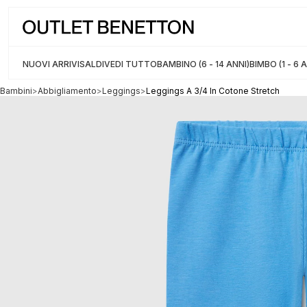
riviti alla Newsletter: 5% di sconto sul prossimo acquisto
NUOVI ARRIVI
SALDI
VEDI TUTTO
BAMBINO (6 - 14 ANNI)
BIMBO (1 - 6 
Bambini
>
Abbigliamento
>
Leggings
>
Leggings A 3/4 In Cotone Stretch