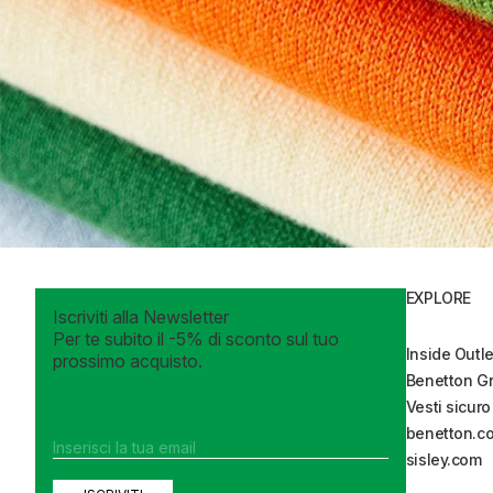
EXPLORE
Iscriviti alla Newsletter
Per te subito il -5% di sconto sul tuo
Inside Outl
prossimo acquisto.
Benetton G
Vesti sicuro
benetton.c
sisley.com