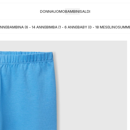
SALDI ora fino al -80%
DONNA
UOMO
BAMBINI
SALDI
ANNI)
BAMBINA (6 - 14 ANNI)
BIMBA (1 - 6 ANNI)
BABY (0 - 18 MESI)
LINO
SUMME