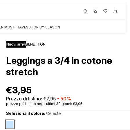
NEW IN: scopri i nuovi arrivi per Donna, Uomo e Bambi
R MUST-HAVES
SHOP BY SEASON
Nuovi arrivi
BENETTON
Leggings a 3/4 in cotone
stretch
€3,95
Prezzo di listino:
€7,95
-
50%
prezzo più basso negli ultimi 30 giorni: €3,95
Seleziona il colore:
Celeste