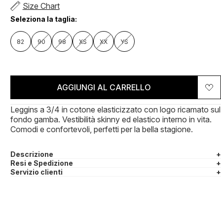
Size Chart
Seleziona la taglia:
82
90
98
XS
XX
YS
AGGIUNGI AL CARRELLO
Leggins a 3/4 in cotone elasticizzato con logo ricamato sul
fondo gamba. Vestibilità skinny ed elastico interno in vita.
Comodi e confortevoli, perfetti per la bella stagione.
Descrizione
+
Resi e Spedizione
+
Servizio clienti
+