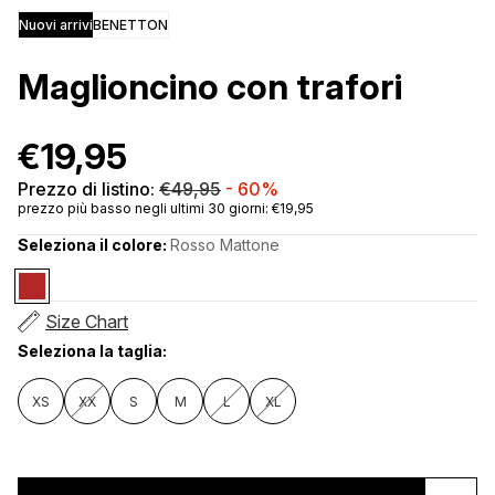
Nuovi arrivi
BENETTON
Maglioncino con trafori
€19,95
Prezzo di listino:
€49,95
-
60%
prezzo più basso negli ultimi 30 giorni: €19,95
Seleziona il colore:
Rosso Mattone
Size Chart
Seleziona la taglia:
XS
XX
S
M
L
XL