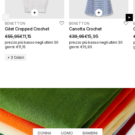
BENETTON
BENETTON
QUICK BUY
Risparmi:
€44,80
QUICK BUY
Risparmi:
€24,00
Gilet Cropped Crochet
Canotta Crochet
€55,95
€11,15
€39,95
€15,95
prezzo più basso negli ultimi 30
prezzo più basso negli ultimi 30
p
giorni: €11,15
giorni: €15,95
g
+ 3 Colori
Gilet cropped crochet
Canotta crochet
€55,95
€11,15
€39,95
€15,95
Seleziona una taglia
Seleziona una taglia
XS
S
XX
XS
M
L
S
M
DONNA
UOMO
BAMBINI