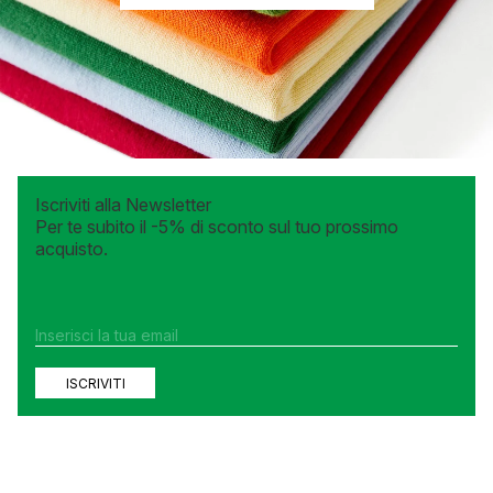
XL
L
Iscriviti alla Newsletter
Per te subito il -5% di sconto sul tuo prossimo
acquisto.
ISCRIVITI