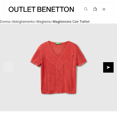
SALDI ora fino al -80%
Donna
>
Abbigliamento
>
Maglieria
>
Maglioncino Con Trafori